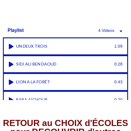
Playlist
4 Videos
UN DEUX TROIS
1:09
SIDI ALI BEN DAOUD
0:28
LION A LA FORÊT
0:43
BABA AÏCHOUR
0:20
RETOUR au CHOIX d'ÉCOLES