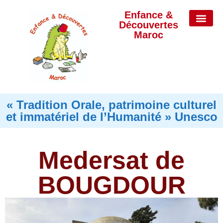
Enfance &
Découvertes
Maroc
JEUX ET 
NOS P
CONTACTEZ-NO
« Tradition Orale, patrimoine culturel
et immatériel de l’Humanité » Unesco
Medersat de
BOUGDOUR